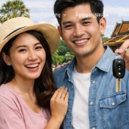
ស្ថាន
ផលិតផល និងសេវាកម្ម
ទំនួលខុសត្រូវសង្គម
ឱកាស